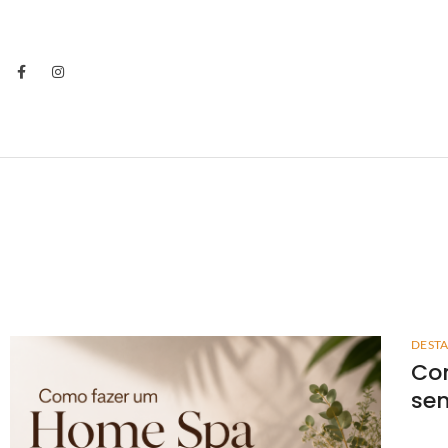
DEST
Co
sem