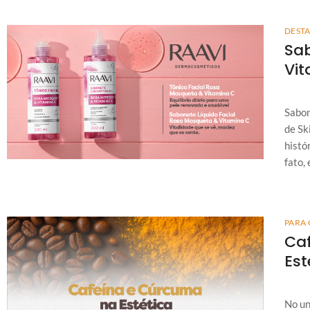
DEST
Sab
Vi
Sabon
de Sk
histó
fato,
PARA 
Caf
Est
No un