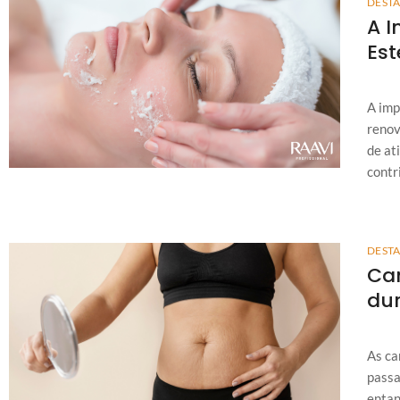
DEST
A I
Est
A imp
renov
de at
contr
DEST
Ca
dur
As ca
passa
entan