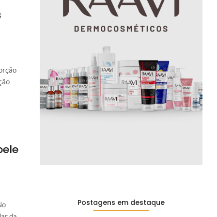
s
sorção
ação
pele
Postagens em destaque​
No
dar da