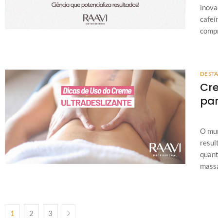
inova
cafeí
compr
DEST
Cre
par
O mun
resul
quant
massa
1
2
3