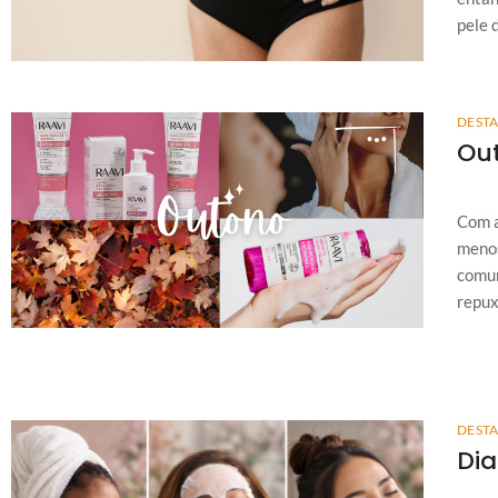
pele 
DEST
Out
Com a
menos
comum
repux
DEST
Dia