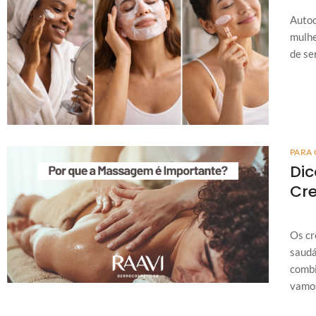
Autoc
mulhe
de se
PARA 
Dic
Cr
Os cr
saudá
combi
vamos