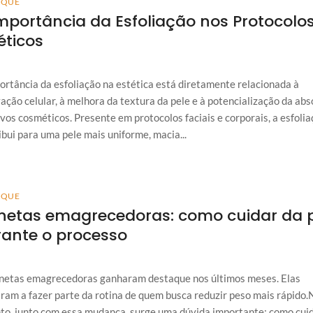
AQUE
mportância da Esfoliação nos Protocolo
éticos
ortância da esfoliação na estética está diretamente relacionada à
ação celular, à melhora da textura da pele e à potencialização da ab
ivos cosméticos. Presente em protocolos faciais e corporais, a esfoli
ibui para uma pele mais uniforme, macia...
AQUE
netas emagrecedoras: como cuidar da 
ante o processo
netas emagrecedoras ganharam destaque nos últimos meses. Elas
ram a fazer parte da rotina de quem busca reduzir peso mais rápido.
to, junto com essa mudança, surge uma dúvida importante: como cui