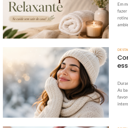
Em me
fazer
rotin
ambie
DEST
Com
ess
Duran
As ba
favor
intens