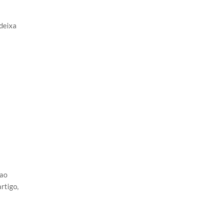
 deixa
 ao
rtigo,