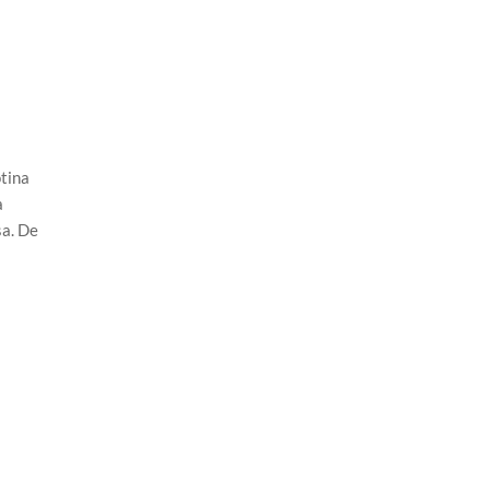
tina
a
sa. De