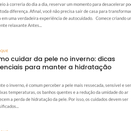
io à correria do dia a dia, reservar um momento para desacelerar p
 toda diferença. Afinal, você não precisa sair de casa para transforma
a em uma verdadeira experiência de autocuidado. Comece criando u
nte relaxante Antes...
AQUE
o cuidar da pele no inverno: dicas
enciais para manter a hidratação
te o inverno, é comum perceber a pele mais ressecada, sensível e sem
ixas temperaturas, os banhos quentes e a redução da umidade do ar
ecem a perda de hidratação da pele. Por isso, os cuidados devem ser
ificados...